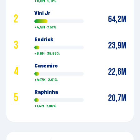
+
11,8M
·
5,11%
Vini Jr
2
64,2M
+
4,5M
·
7,51%
Endrick
3
23,9M
+
6,8M
·
39,95%
Casemiro
4
22,6M
+
447K
·
2,01%
Raphinha
5
20,7M
+
1,4M
·
7,06%